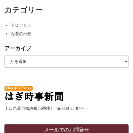
送
カテゴリー
り
トピックス
今週の一枚
アーカイブ
ア
ー
カ
イ
ブ
山口県萩市御許町75番地1 ℡0838-25-8777
メールでのお問合せ