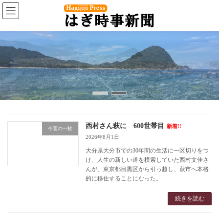
コ
ナ
ン
ビ
テ
ゲ
ン
ー
ツ
シ
へ
ョ
ス
ン
キ
に
ッ
移
プ
動
西村さん萩に 600世帯目
新着!!
今週の一枚
2026年8月1日
大分県大分市での30年間の生活に一区切りをつ
け、人生の新しい道を模索していた西村文佳さ
んが、東京都目黒区から引っ越し、萩市へ本格
的に移住することになった。
続きを読む