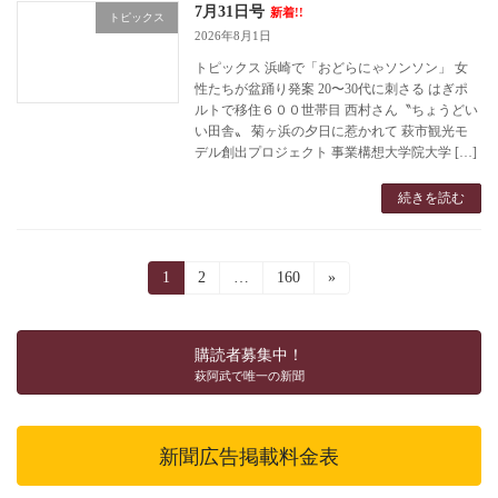
7月31日号
新着!!
トピックス
2026年8月1日
トピックス 浜崎で「おどらにゃソンソン」 女
性たちが盆踊り発案 20〜30代に刺さる はぎポ
ルトで移住６００世帯目 西村さん〝ちょうどい
い田舎〟 菊ヶ浜の夕日に惹かれて 萩市観光モ
デル創出プロジェクト 事業構想大学院大学 […]
続きを読む
投
固
1
固
2
…
固
160
»
定
定
定
稿
ペ
ペ
ペ
ー
ー
ー
の
購読者募集中！
ジ
ジ
ジ
萩阿武で唯一の新聞
ペ
ー
新聞広告掲載料金表
ジ