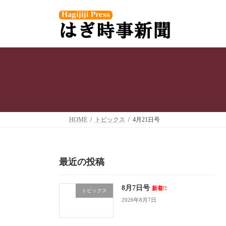
コ
ナ
ン
ビ
テ
ゲ
ン
ー
ツ
シ
へ
ョ
ス
ン
キ
に
ッ
移
プ
動
HOME
トピックス
4月21日号
最近の投稿
8月7日号
新着!!
トピックス
2026年8月7日