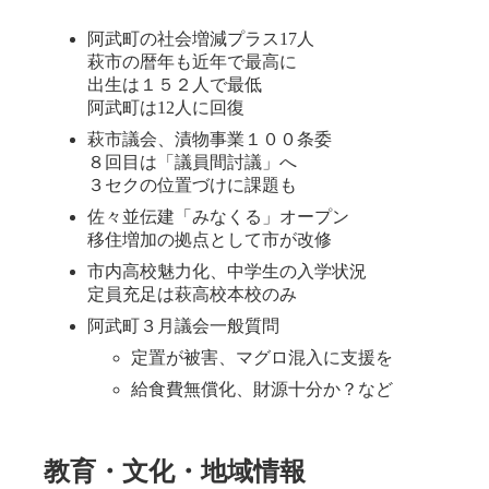
時
:
阿武町の社会増減プラス17人
萩市の暦年も近年で最高に
出生は１５２人で最低
阿武町は12人に回復
萩市議会、漬物事業１００条委
８回目は「議員間討議」へ
３セクの位置づけに課題も
佐々並伝建「みなくる」オープン
移住増加の拠点として市が改修
市内高校魅力化、中学生の入学状況
定員充足は萩高校本校のみ
阿武町３月議会一般質問
定置が被害、マグロ混入に支援を
給食費無償化、財源十分か？など
教育・文化・地域情報