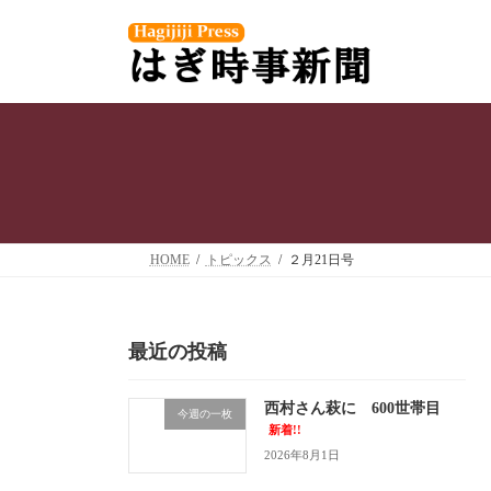
コ
ナ
ン
ビ
テ
ゲ
ン
ー
ツ
シ
へ
ョ
ス
ン
キ
に
ッ
移
プ
動
HOME
トピックス
２月21日号
最近の投稿
西村さん萩に 600世帯目
今週の一枚
新着!!
2026年8月1日