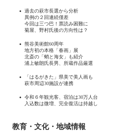
時
:
過去の萩市長選から分析
異例の２回連続僅差
今回は三つ巴！票読み困難に
菊屋、野村氏後の方向性は？
熊谷美術館60周年
地方初の本格「春画」展
北斎の「蛸と海女」も紹介
浦上敏朗氏長男、所蔵作品厳選
「はるがきた」県美で美人画も
萩市周辺30施設が連携
令和６年観光客、宿泊は30万人台
入込数は微増、完全復活は持越し
教育・文化・地域情報