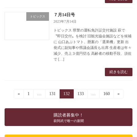
７月14日号
トピックス
2023年7月14日
トピックス 県警の運転免許証交付施設 萩で
〝即日交付〟を検討 旧観光協会施設などを候補
に 山口あぶトマト、懸案の「選果機」更新 出
発式に副知事や県議会議長も出席 生産者は年々
減少、売上３億円切る 高齢者の移動手段、須佐
で […]
続きを読む
投
«
固
1
…
固
131
固
132
固
133
…
固
160
»
定
定
定
定
定
稿
ペ
ペ
ペ
ペ
ペ
ー
ー
ー
ー
ー
の
購読者募集中！
ジ
ジ
ジ
ジ
ジ
萩阿武で唯一の新聞
ペ
ー