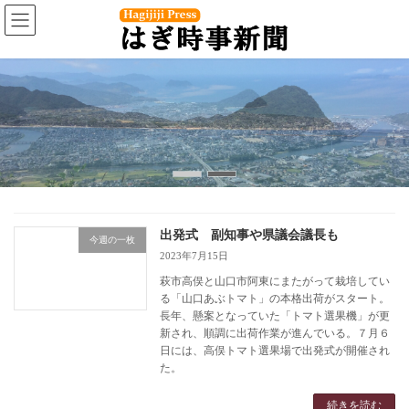
コ
ナ
ン
ビ
テ
ゲ
ン
ー
ツ
シ
へ
ョ
ス
ン
キ
に
ッ
移
プ
動
出発式 副知事や県議会議長も
今週の一枚
2023年7月15日
萩市高俣と山口市阿東にまたがって栽培してい
る「山口あぶトマト」の本格出荷がスタート。
長年、懸案となっていた「トマト選果機」が更
新され、順調に出荷作業が進んでいる。７月６
日には、高俣トマト選果場で出発式が開催され
た。
続きを読む