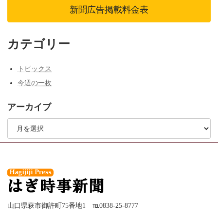
新聞広告掲載料金表
ジ
送
カテゴリー
り
トピックス
今週の一枚
アーカイブ
ア
ー
カ
イ
ブ
山口県萩市御許町75番地1 ℡0838-25-8777