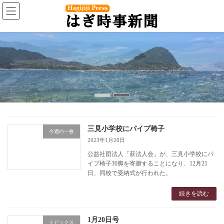
コ
ナ
ン
ビ
テ
ゲ
ン
ー
ツ
シ
へ
ョ
ス
ン
キ
に
ッ
移
プ
動
三見小学校にパイプ椅子
今週の一枚
2023年1月20日
公益社団法人「萩法人会」が、三見小学校にパ
イプ椅子30脚を寄贈することになり、12月21
日、同校で受納式が行われた。
続きを読む
1月20日号
トピックス