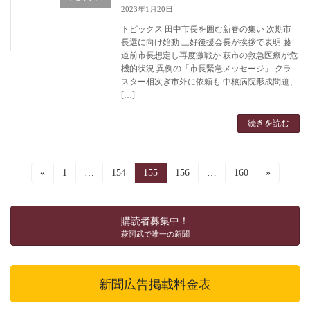
2023年1月20日
トピックス 田中市長を囲む新春の集い 次期市
長選に向け始動 三好後援会長が挨拶で表明 藤
道前市長想定し再度激戦か 萩市の救急医療が危
機的状況 異例の「市長緊急メッセージ」 クラ
スター相次ぎ市外に依頼も 中核病院形成問題、
[…]
続きを読む
投
«
固
1
…
固
154
固
155
固
156
…
固
160
»
定
定
定
定
定
稿
ペ
ペ
ペ
ペ
ペ
ー
ー
ー
ー
ー
の
購読者募集中！
ジ
ジ
ジ
ジ
ジ
萩阿武で唯一の新聞
ペ
ー
新聞広告掲載料金表
ジ