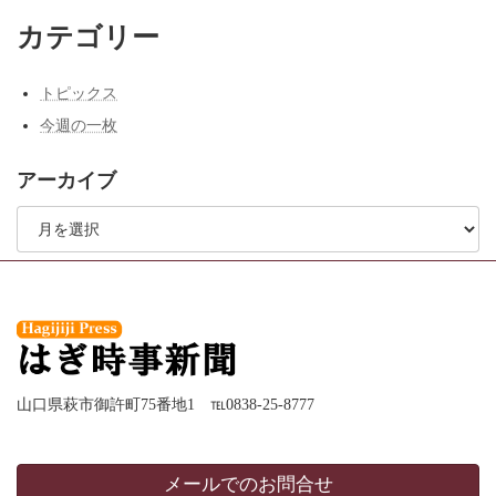
送
カテゴリー
り
トピックス
今週の一枚
アーカイブ
ア
ー
カ
イ
ブ
山口県萩市御許町75番地1 ℡0838-25-8777
メールでのお問合せ