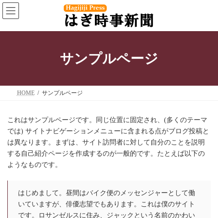
コ
ナ
ン
ビ
テ
ゲ
ン
ー
ツ
シ
へ
ョ
サンプルページ
ス
ン
キ
に
ッ
移
プ
動
HOME
サンプルページ
これはサンプルページです。同じ位置に固定され、(多くのテーマ
では) サイトナビゲーションメニューに含まれる点がブログ投稿と
は異なります。まずは、サイト訪問者に対して自分のことを説明
する自己紹介ページを作成するのが一般的です。たとえば以下の
ようなものです。
はじめまして。昼間はバイク便のメッセンジャーとして働
いていますが、俳優志望でもあります。これは僕のサイト
です。ロサンゼルスに住み、ジャックという名前のかわい