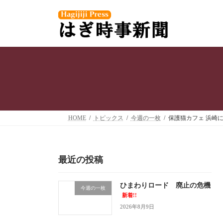
コ
ナ
ン
ビ
テ
ゲ
ン
ー
ツ
シ
へ
ョ
ス
ン
キ
に
ッ
移
プ
動
HOME
トピックス
今週の一枚
保護猫カフェ 浜崎
最近の投稿
ひまわりロード 廃止の危機
今週の一枚
新着!!
2026年8月9日