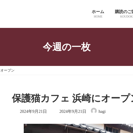
ホーム
購読のご
HOME
KOUDOK
今週の一枚
にオープン
保護猫カフェ 浜崎にオープ
最
2024年9月21日
2024年9月21日
hagi
終
更
新
日